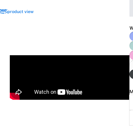
product view
W
M