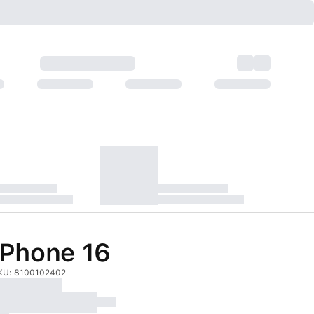
iPhone 16
KU:
8100102402