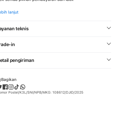
ebih lanjut
ayanan teknis
rade-in
etail pengiriman
Bagikan
omor Postel/K3L/SNI/NPB/MKG: 108612/DJID/2025